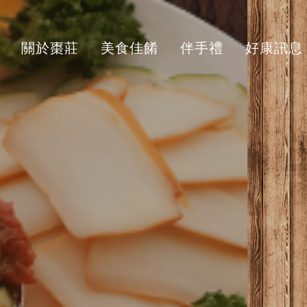
關於棗莊
美食佳餚
伴手禮
好康訊息