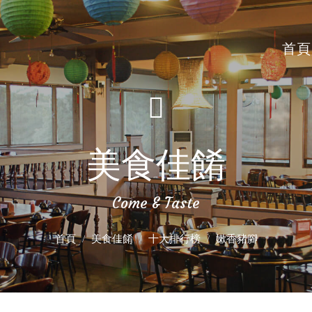
首頁
美食佳餚
Come & Taste
首頁
美食佳餚
十大排行榜
嫰香豬腳