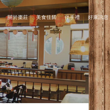
關於棗莊
美食佳餚
伴手禮
好康訊息