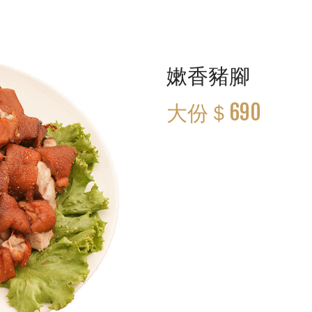
嫰香豬腳
大份＄690