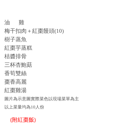
油 雞
梅干扣肉＋紅棗饅頭(10)
樹子蒸魚
紅棗芋蒸糕
桔醬排骨
三杯杏鮑菇
香筍雙絲
棗香高麗
紅棗雞湯
圖片為示意圖實際菜色以現場菜單為主
以上菜量均為10人份
(附紅棗飯)